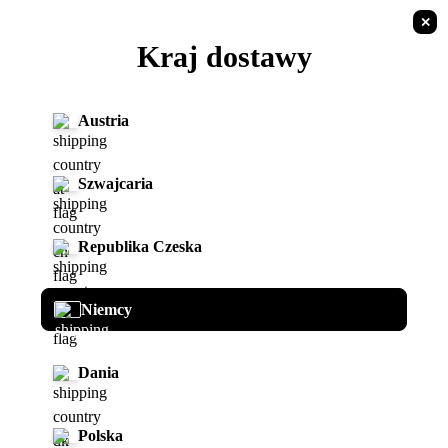
✕
PL
Kraj dostawy
Wróć do listy
Pojazdy
Austria
Szwajcaria
Republika Czeska
Naxeon I AM. Pro
Niemcy
SKU:
NA10002
Dania
Informacje:
Prędkość maksymalna: 110 km/h
Polska