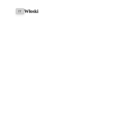
Mont Blanc White
Accona Gray
Stromboli Black
Vatna Blue
Włoski
IT
7.990,00 €
z 19% ustawowy podatek VAT , plus
koszty wysyłki
In Niemcy
Umów jazdę próbną
Pytanie dotyczące artykułu
ZNAJDŹ SPRZEDAWCĘ