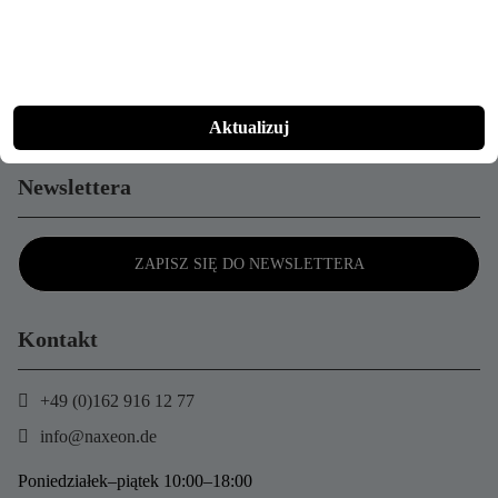
Donkey Concepts GmbH
Dammort 11a
49635 Badbergen
Niemcy
Aktualizuj
Newslettera
ZAPISZ SIĘ DO NEWSLETTERA
Kontakt
+49 (0)162 916 12 77
info@naxeon.de
Poniedziałek–piątek 10:00–18:00