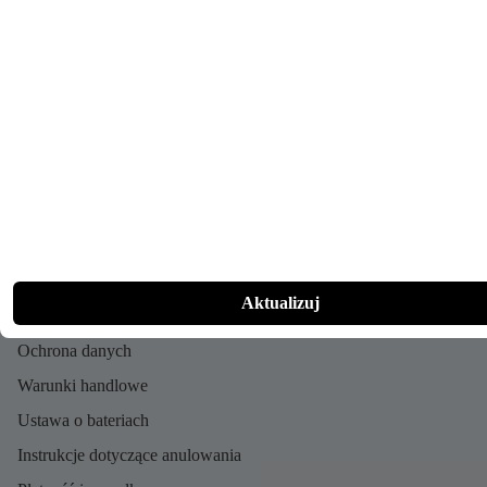
Dealera
Zostań sprzedawcą
Jazda próbna
News
Kontakt
Informacje prawne
Aktualizuj
Stopka redakcyjna
Ochrona danych
Warunki handlowe
Ustawa o bateriach
Instrukcje dotyczące anulowania