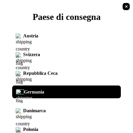
✕
IT
Paese di consegna
Torna alla lista
Veicoli
Austria
Svizzera
Repubblica Ceca
Naxeon I AM. Pro
Germania
Codice articolo:
NA10002
Danimarca
Informazioni:
Velocità: 110 km/h
Polonia