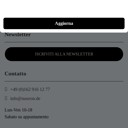
Dammort 11a
49635 Badbergen
Germania
Aggiorna
Newsletter
ISCRIVITI ALLA NEWSLETTER
Contatto
+49 (0)162 916 12 77
info@naxeon.de
Lun-Ven 10-18
Sabato su appuntamento