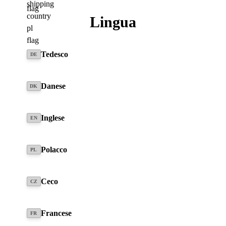
Lingua
In DE
Tedesco
DE
Domanda sull'articolo
Danese
DK
Inglese
TROVA CONCESSIONARIO
EN
Polacco
PL
Descrizione
Ceco
CZ
Adattatore di ricarica con spina Type 2 per uso mobile
Francese
FR