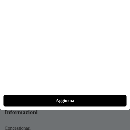
Contatto
+49 (0)162 916 12 77
info@naxeon.de
Lun-Ven 10-18
Sabato su appuntamento
Social Media
Aggiorna
Informazioni
Concessionari