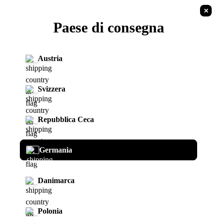
✕
IT
Paese di consegna
Torna alla lista
I AM
Austria
Svizzera
Repubblica Ceca
I AM - Pistola di ricarica
Germania
Codice articolo:
NA10355
Danimarca
199,00 €
Polonia
incl. 19% IVA legale. , più
Spedizione