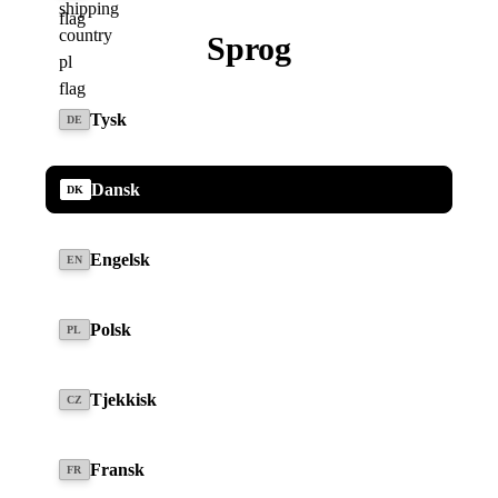
Sprog
In Tyskland
Tysk
DE
Spørgsmål om varen
Dansk
DK
Engelsk
FIND EN FORHANDLER
EN
Polsk
PL
Beskrivelse
Tjekkisk
CZ
Ladeadapter Type 2 Stecker für unterwegs
Fransk
FR