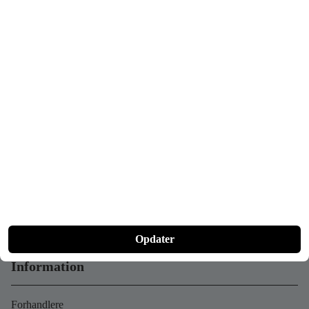
Kontakt
+49 (0)162 916 12 77
info@naxeon.de
Man-fre 10-18
Lørdag efter aftale
Social Media
Opdater
Information
Forhandlere