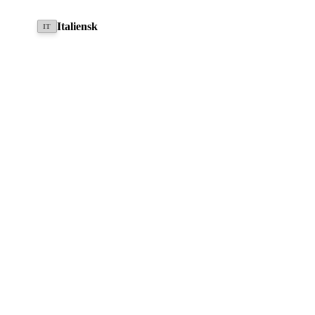
Italiensk
IT
Donkey Concepts GmbH
Dammort 11a
49635 Badbergen
Tyskland
Nyhedsbrev
ABONNER PÅ NYHEDSBREV