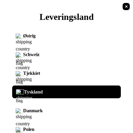
✕
DK
Leveringsland
Tilbage til listen
I AM
Østrig
Schweiz
Tjekkiet
I AM - Ladepistol
Tyskland
SKU:
NA10355
Danmark
199,00 €
Polen
inkl. 19% lovpligtig moms , plus
forsendelsesomkostninger