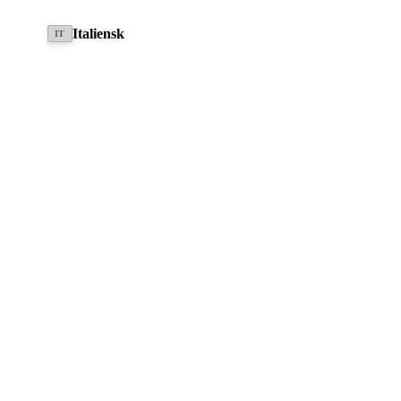
Mont Blanc White
Accona Gray
Stromboli Black
Vatna Blue
Italiensk
IT
7.990,00 €
inkl. 19% lovpligtig moms , plus
forsendelsesomkostninger
In Tyskland
Book en prøvetur nu
Spørgsmål om varen
FIND EN FORHANDLER