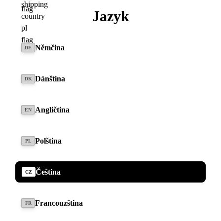
Telefon
- volitelný údaj
Jazyk
Vozidlo
Němčina
DE
Navrhovaný termín 1
Dánština
DK
Navrhovaný termín 2
- volitelný údaj
Angličtina
EN
Zpráva
Polština
PL
Čeština
CZ
Přečetl jsem a rozumím zásadám ochrany osobních údajů.
Francouzština
FR
Souhlasím s elektronickým uchováváním a zpracováním