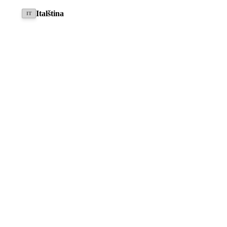
zadaných údajů za účelem zodpovězení mého dotazu.
Italština
IT
ODESLAT
Donkey Concepts GmbH
Dammort 11a
49635 Badbergen
Německo
Newsletter