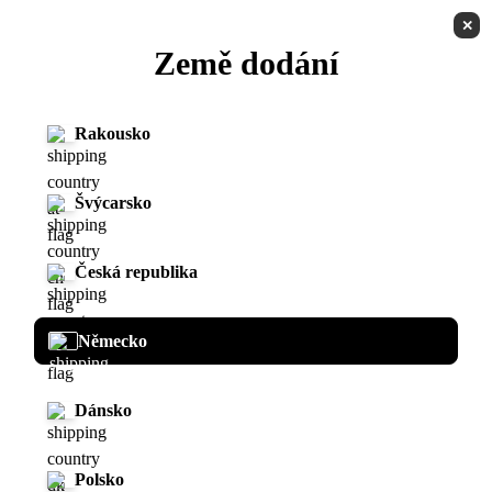
✕
CZ
Země dodání
Domovská stránka
Rakousko
Zkušební jízda
Švýcarsko
Země
Česká republika
Umístění
Německo
Název
Dánsko
E-mail
Polsko