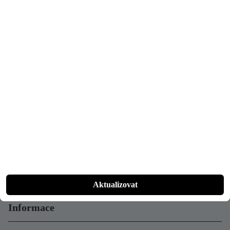
PŘIHLÁSIT SE K ODBĚRU NEWSLETTERU
Kontakt
+49 (0)162 916 12 77
info@naxeon.de
Po–Pá 10–18 hod.
Sobota po domluvě
Social Media
Aktualizovat
Informace