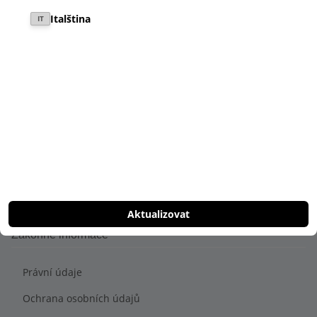
Italština
IT
Informace
Prodejci
Staňte se prodejcem
Zkušební jízda
News
Kontakt
Aktualizovat
Zákonné informace
Právní údaje
Ochrana osobních údajů