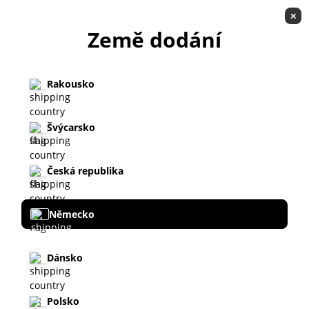
CS
0,00 €
CZ
✕
Země dodání
Rakousko
Domovská stránka
Švýcarsko
Príslušenství
Česká republika
I AM
Německo
Dánsko
Polsko