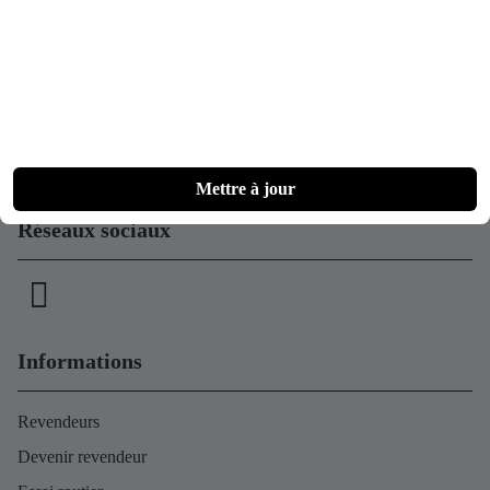
Contact
+49 (0)162 916 12 77
info@naxeon.de
Du lundi au vendredi, de 10 h à 18 h.
Le samedi, sur rendez-vous.
Mettre à jour
Réseaux sociaux
Informations
Revendeurs
Devenir revendeur